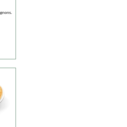
ser
ignons.
ser
ser