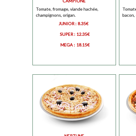
CAMPIONE
MEGA
Tomate, fromage, viande hachée,
Personnaliser
MEGA
Tomate
champignons, origan.
bacon, 
JUNIOR :
8.35€
SUPER :
12.35€
MEGA :
18.15€
JUNIOR
Personnaliser
JUNIO
SUPER
Personnaliser
SUPER
NEPTUNE