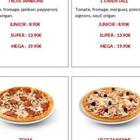
TROIS JAMBONS
L ORIENTALE
, fromage, jambon, pepperoni,
Personnaliser
MEGA
Tomate, fromage, merguez, poivr
Personnali
origan.
oignons, oeuf, origan.
JUNIOR :
8.90€
JUNIOR :
8.90€
SUPER :
13.90€
SUPER :
13.90€
MEGA :
19.90€
MEGA :
19.90€
R
Personnaliser
JUNIOR
Personnali
Personnaliser
SUPER
Personnali
TEXAS
VEGETARIENNE