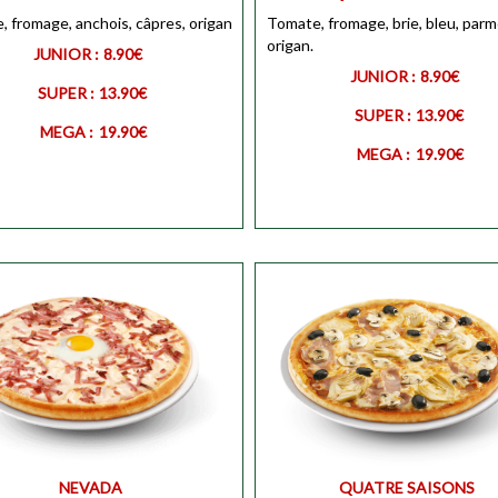
Personnaliser
 fromage, anchois, câpres, origan
MEGA
Tomate, fromage, brie, bleu, par
Personnali
origan.
JUNIOR :
8.90€
JUNIOR :
8.90€
SUPER :
13.90€
SUPER :
13.90€
MEGA :
19.90€
MEGA :
19.90€
R
Personnaliser
JUNIOR
Personnali
Personnaliser
SUPER
Personnali
NEVADA
QUATRE SAISONS