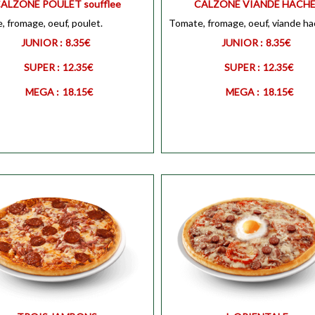
ALZONE POULET soufflee
CALZONE VIANDE HACH
 fromage, oeuf, poulet.
Tomate, fromage, oeuf, viande ha
Personnaliser
MEGA
Personnali
JUNIOR :
8.35€
JUNIOR :
8.35€
SUPER :
12.35€
SUPER :
12.35€
MEGA :
18.15€
MEGA :
18.15€
R
Personnaliser
JUNIOR
Personnali
Personnaliser
SUPER
Personnali