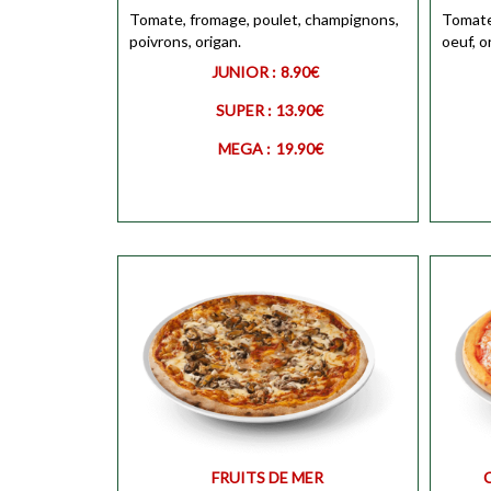
MEGA
Tomate, fromage, poulet, champignons,
Personnaliser
MEGA
Tomate,
poivrons, origan.
oeuf, o
JUNIOR :
8.90€
SUPER :
13.90€
MEGA :
19.90€
JUNIO
JUNIOR
Personnaliser
SUPER
SUPER
Personnaliser
FRUITS DE MER
MEGA