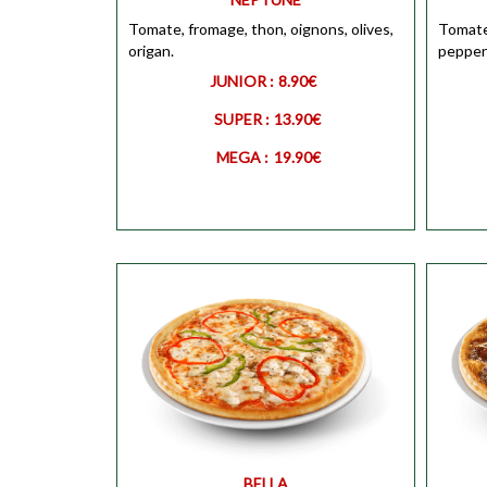
MEGA
Tomate, fromage, thon, oignons, olives,
Personnaliser
MEGA
Tomate
origan.
peppero
JUNIOR :
8.90€
SUPER :
13.90€
MEGA :
19.90€
JUNIOR
Personnaliser
JUNIO
SUPER
Personnaliser
SUPER
BELLA