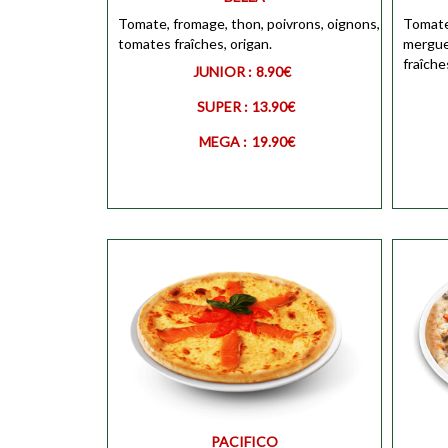
MEGA
Tomate, fromage, thon, poivrons, oignons,
Personnaliser
Tomate
tomates fraîches, origan.
MEGA
mergue
fraîche
JUNIOR :
8.90€
SUPER :
13.90€
MEGA :
19.90€
JUNIO
JUNIOR
Personnaliser
SUPER
SUPER
Personnaliser
PACIFICO