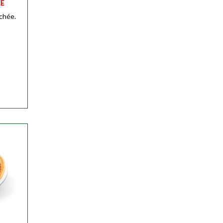
EE
chée.
ser
ser
ser