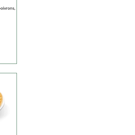
oivrons,
ser
ser
ser