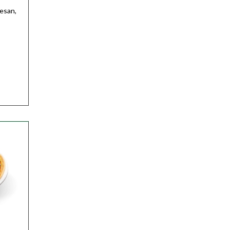
mesan,
ser
ser
ser