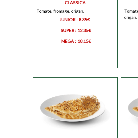
CLASSICA
MEGA
Personnaliser
Tomate, fromage, origan.
MEGA
Tomate
origan.
JUNIOR :
8.35€
SUPER :
12.35€
MEGA :
18.15€
JUNIOR
Personnaliser
JUNIO
SUPER
Personnaliser
SUPER