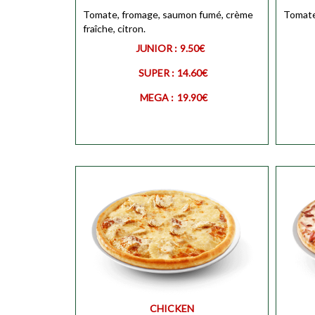
MEGA
MEGA
Tomate, fromage, saumon fumé, crème
Personnaliser
Tomate,
fraîche, citron.
JUNIOR :
9.50€
SUPER :
14.60€
MEGA :
19.90€
JUNIOR
Personnaliser
JUNIO
SUPER
Personnaliser
SUPER
CHICKEN