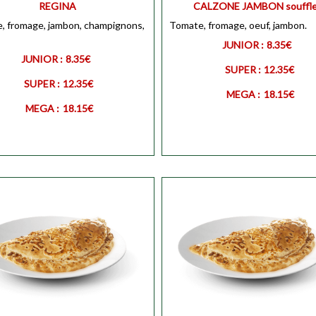
REGINA
CALZONE JAMBON souffl
, fromage, jambon, champignons,
Personnaliser
Tomate, fromage, oeuf, jambon.
MEGA
Personnali
JUNIOR :
8.35€
JUNIOR :
8.35€
SUPER :
12.35€
SUPER :
12.35€
MEGA :
18.15€
MEGA :
18.15€
R
Personnaliser
JUNIOR
Personnali
Personnaliser
SUPER
Personnali