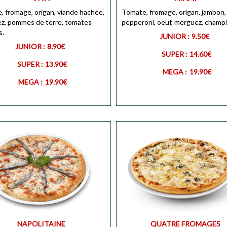
, fromage, origan, viande hachée,
MEGA
Tomate, fromage, origan, jambon,
Personnali
z, pommes de terre, tomates
Personnaliser
pepperoni, oeuf, merguez, champ
s.
JUNIOR :
9.50€
JUNIOR :
8.90€
SUPER :
14.60€
SUPER :
13.90€
MEGA :
19.90€
MEGA :
19.90€
R
Personnaliser
JUNIOR
Personnali
Personnaliser
SUPER
Personnali
NAPOLITAINE
QUATRE FROMAGES