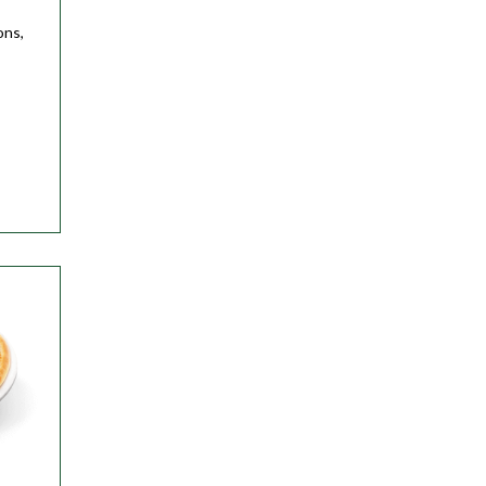
ons,
ser
ser
ser