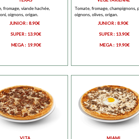
, fromage, viande hachée,
Personnaliser
MEGA
Tomate, fromage, champignons, p
Personnali
ni, oignons, origan.
oignons, olives, origan.
JUNIOR :
8.90€
JUNIOR :
8.90€
SUPER :
13.90€
SUPER :
13.90€
MEGA :
19.90€
MEGA :
19.90€
JUNIOR
Personnali
R
Personnaliser
SUPER
Personnali
Personnaliser
VITA
MIAMI