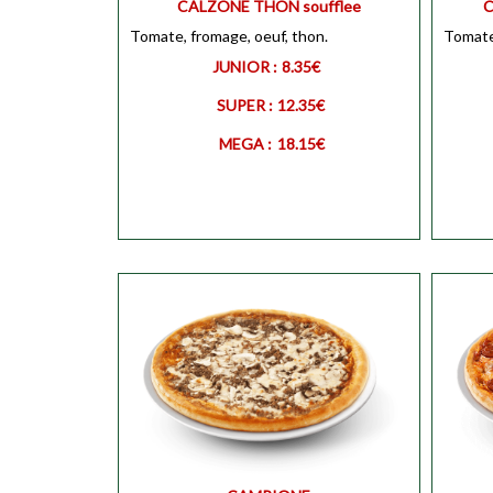
CALZONE THON soufflee
C
Tomate, fromage, oeuf, thon.
Tomate,
MEGA
Personnaliser
MEGA
JUNIOR :
8.35€
SUPER :
12.35€
MEGA :
18.15€
JUNIOR
Personnaliser
JUNIO
SUPER
Personnaliser
SUPER