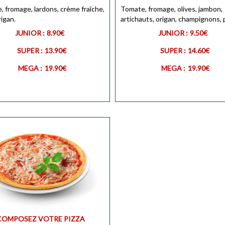
 fromage, lardons, crème fraîche,
Personnaliser
MEGA
Tomate, fromage, olives, jambon,
Personnali
rigan.
artichauts, origan, champignons, 
JUNIOR :
8.90€
JUNIOR :
9.50€
SUPER :
13.90€
SUPER :
14.60€
MEGA :
19.90€
MEGA :
19.90€
R
Personnaliser
Personnaliser
COMPOSEZ VOTRE PIZZA
Personnaliser