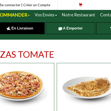
Se connecter
|
Créer un Compte
COMMANDER
Vos Envies
Notre Restaurant
Conta
En Livraison
A Emporter
ZZAS TOMATE
R
Personnaliser
JUNIOR
Personnali
Personnaliser
SUPER
Personnali