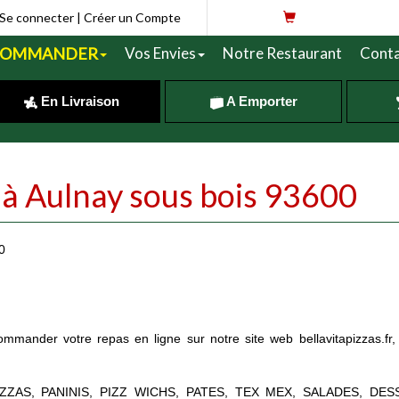
Se connecter
|
Créer un Compte
COMMANDER
Vos Envies
Notre Restaurant
Conta
En Livraison
A Emporter
a à Aulnay sous bois 93600
0
mander votre repas en ligne sur notre site web bellavitapizzas.fr,
PIZZAS, PANINIS, PIZZ WICHS, PATES, TEX MEX, SALADES, DES