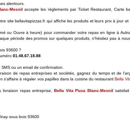
es alentours.
Blanc-Mesnil
accepte les règlements par Ticket Restaurant, Carte ba
e site bellavitapizzas.fr qui affiche les produits et leurs prix à jour et
 Fermé ou Ouvre à heure) pour commander votre repas en ligne à Auln
aque période des promos sur quelques produits, n'hésitez pas à nous
ois 93600 ?
 numéro
01.48.67.18.88
n SMS ou un email de confirmation.
ivraison de repas entreprises et sociétés, gagnez du temps et de l'ar
n s'affaire à régaler vos papilles dans la cuisine du restaurant
Bella Vi
a livraison repas entreprise,
Bella Vita Pizza Blanc-Mesnil
satisfait