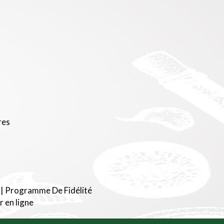
res
|
Programme De Fidélité
en ligne