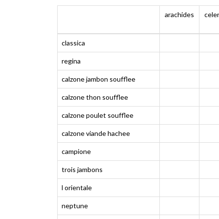
arachides
celer
classica
regina
calzone jambon soufflee
calzone thon soufflee
calzone poulet soufflee
calzone viande hachee
campione
trois jambons
l orientale
neptune