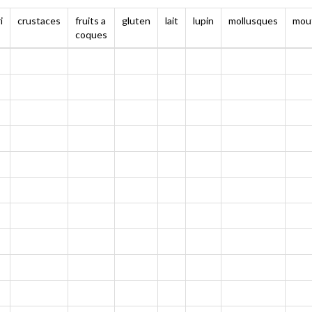
i
crustaces
fruits a
gluten
lait
lupin
mollusques
mou
coques