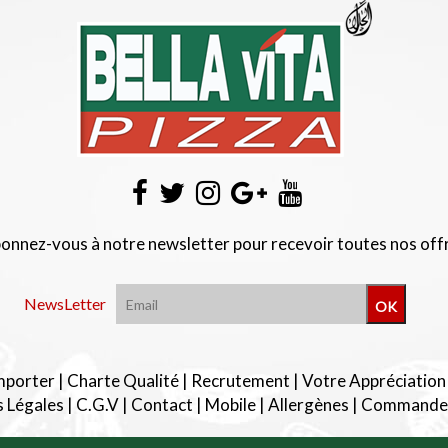
onnez-vous à notre newsletter pour recevoir toutes nos off
NewsLetter
OK
mporter
|
Charte Qualité
|
Recrutement
|
Votre Appréciation
 Légales
|
C.G.V
|
Contact
|
Mobile
|
Allergènes
|
Commander 