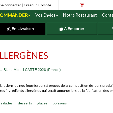
Se connecter
|
Créer un Compte
COMMANDER
Vos Envies
Notre Restaurant
Conta
En Livraison
A Emporter
LLERGÈNES
 Blanc-Mesnil CARTE 2026 (France)
larations de nos fournisseurs à propos de la composition de leurs produi
s ingrédients allergènes qui serait apparue lors de la fabrication des p
salades
desserts
glaces
boissons